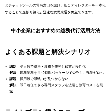
とチャットツールの常時窓口を設け、担当ディレクターを一本化
することで進捗可視化と迅速な意思疎通を両立できます。
中小企業におすすめの総務代行活用方法
よくある課題と解決シナリオ
課題
：少人数で総務・庶務を兼務し残業が慢性化
解決
：庶務業務を月40時間パッケージで委託し、残業ゼロへ
目次
課題
：採用難で即戦力が見つからない
解決
：即日着任できる専門スタッフを派遣し教育コストを削
総務アウトソーシング（総務代行）とは？
減
定義とBPOとの違い
依頼できる主な業務範囲