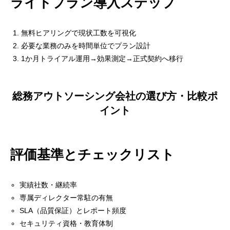
ライトプラン導入ステップ
総務代行のメリットとコスト削減効果
無料ヒアリングで現状工数を可視化
人件費・設備費のスリム化
必要な業務のみを時間単位でプラン設計
工数・ノンコア業務の削減
1か月トライアル運用→効果測定→正式契約へ移行
総務アウトソーシング料金相場と費用対効果
料金体系（月額・従量・成果）
総務アウトソーシング会社の選び方・比較ポ
イント
規模別（大手／中小企業）相場比較
総務アウトソーシングのデメリット・リスクとその対
策
評価基準とチェックリスト
情報漏えい／セキュリティ対策
実績社数・継続率
コミュニケーション遅延の防止策
専属ディレクター常駐の有無
中小企業におすすめの総務代行活用方法
SLA（品質保証）とレポート頻度
セキュリティ資格・教育体制
よくある課題と解決シナリオ