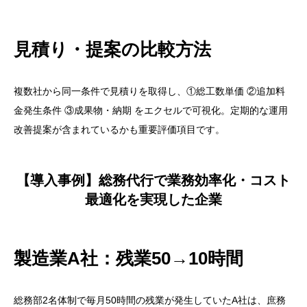
ライトプラン導入ステップ
見積り・提案の比較方法
総務アウトソーシング会社の選び方・比較ポイント
評価基準とチェックリスト
複数社から同一条件で見積りを取得し、①総工数単価 ②追加料
見積り・提案の比較方法
金発生条件 ③成果物・納期 をエクセルで可視化。定期的な運用
【導入事例】総務代行で業務効率化・コスト最適化を
改善提案が含まれているかも重要評価項目です。
実現した企業
製造業A社：残業50→10時間
【導入事例】総務代行で業務効率化・コスト
IT企業B社：属人化リスク解消
最適化を実現した企業
導入ステップ：総務代行開始までの流れ
ヒアリング〜提案
製造業A社：残業50→10時間
契約〜キックオフ
運用・改善のPDCA
総務部2名体制で毎月50時間の残業が発生していたA社は、庶務