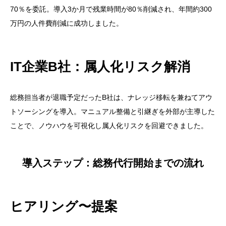
70％を委託。導入3か月で残業時間が80％削減され、年間約300
よくある質問（総務代行Q&A）
万円の人件費削減に成功しました。
料金・範囲・期間に関するFAQ
セキュリティ・品質に関するFAQ
IT企業B社：属人化リスク解消
まとめ：総務代行でコア業務に集中しよう
総務業務のアウトソーシングについて、お気軽にお問
総務担当者が退職予定だったB社は、ナレッジ移転を兼ねてアウ
い合わせください
トソーシングを導入。マニュアル整備と引継ぎを外部が主導した
ことで、ノウハウを可視化し属人化リスクを回避できました。
導入ステップ：総務代行開始までの流れ
ヒアリング〜提案