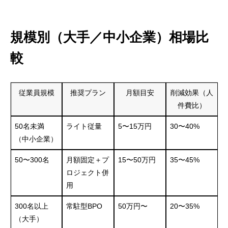
規模別（大手／中小企業）相場比
較
従業員規模
推奨プラン
月額目安
削減効果（人
件費比）
50名未満
ライト従量
5〜15万円
30〜40%
（中小企業）
50〜300名
月額固定＋プ
15〜50万円
35〜45%
ロジェクト併
用
300名以上
常駐型BPO
50万円〜
20〜35%
（大手）