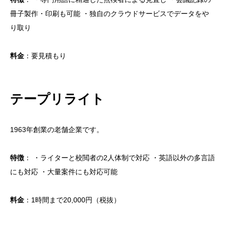
冊子製作・印刷も可能 ・独自のクラウドサービスでデータをや
文字起こし業者に依頼できるもの
り取り
文字起こし業者の選び方
料金
：要見積もり
おすすめの文字起こし業者比較9選
リルデイジー
HELP YOU
テープリライト
コエラボ
1963年創業の老舗企業です。
東京反訳
アトリエ・ソレイユ
特徴
： ・ライターと校閲者の2人体制で対応 ・英語以外の多言語
文書システムサービス
にも対応 ・大量案件にも対応可能
テープリライト
料金
：1時間まで20,000円（税抜）
ACN