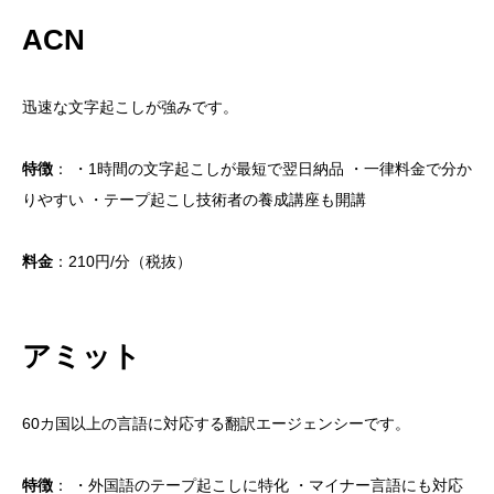
アミット
ACN
文字起こしを業者に依頼するメリット
本業に集中できる
迅速な文字起こしが強みです。
プロの技で高品質な仕上がりに
特徴
： ・1時間の文字起こしが最短で翌日納品 ・一律料金で分か
文字起こしを業者に依頼する時のポイント
りやすい ・テープ起こし技術者の養成講座も開講
文字起こしの形式を確認する
表記のルールを決める
料金
：210円/分（税抜）
資料や用語集を用意する
まとめ
アミット
文字起こし（テープ起こし）を委託したい方は、お気
軽にご相談ください
60カ国以上の言語に対応する翻訳エージェンシーです。
特徴
： ・外国語のテープ起こしに特化 ・マイナー言語にも対応